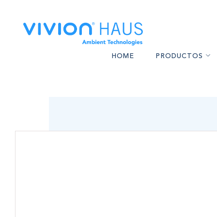
HOME
PRODUCTOS
CALEFACTORES A PELL
AS
BARBACOAS A PELLET
I
ESTUFAS DE ALTO REND
MA
HORNOS A PELLETS Y 
CONFORT F
BOMBAS DE CALOR P
ALTA GAM
ACCESORIOS PARA