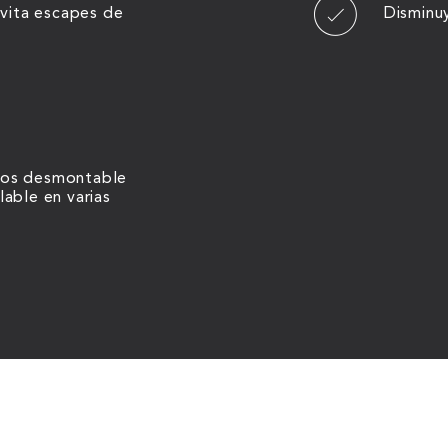
evita escapes de
Disminu
ados desmontable
able en varias