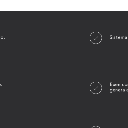
io.
Sistema
o.
Buen con
genera 