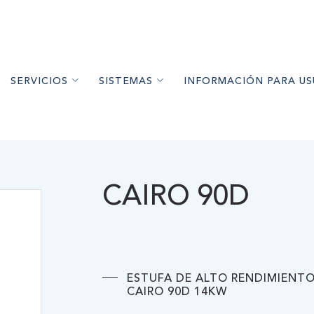
SERVICIOS
SISTEMAS
INFORMACIÓN PARA US
ETS DE MADERA
ESORAMIENTO
CALEFACCIÓN
PELLET DE MADERA Y CALEFACTO
S DE MADERA
NSTALACIÓN
AGUA CALIENTE SANITARIA
ESTUFAS DE ALTO RENDI
IMIENTO A LEÑA
NTENIMIENTO
AIRE ACONDICIONADO
CONFORT FRÍO
CAIRO 90D
HORNOS A LEÑA
GARANTÍAS
RECOMENDACIONES DE US
RÍO
ARTÍCULOS DE INTER
ARA PISCINA
ESTUFA DE ALTO RENDIMIENT
A
CAIRO 90D 14KW
 EQUIPOS