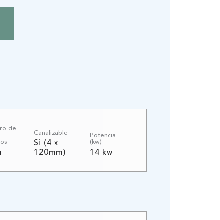
ro de
Canalizable
Potencia
os
(kw)
Si (4 x
m
120mm)
14 kw