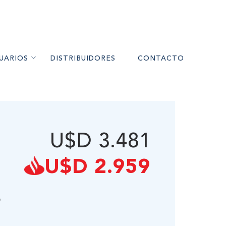
UARIOS
DISTRIBUIDORES
CONTACTO
RES A PELLET
MIENTO
U$D 3.481
UARIOS
ÉS
U$D 2.959
O