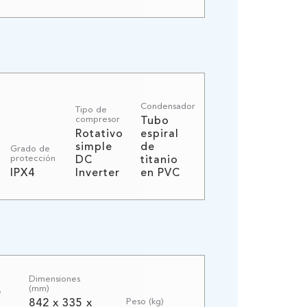
Condensador
Tipo de
compresor
Tubo
Rotativo
espiral
simple
de
Grado de
protección
DC
titanio
IPX4
Inverter
en PVC
Dimensiones
(mm)
e
Peso (kg)
842 x 335 x