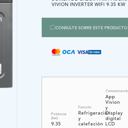
VIVION INVERTER WIFI 9.35 KW
CERTIFICADO
GENTE
CONSULTE SOBRE ESTE PRODUCTO
Comunicación
App
Vivion
Función
y
Refrigeración
Display
Potencia
(kw)
y
digital
9.35
calefación
LCD