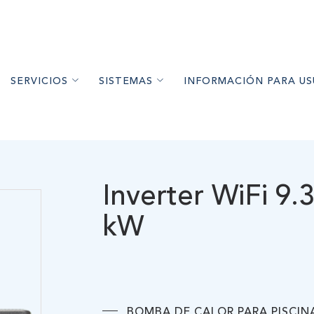
SERVICIOS
SISTEMAS
INFORMACIÓN PARA US
ETS DE MADERA
ESORAMIENTO
CALEFACCIÓN
PELLET DE MADERA Y CALEFACTO
S DE MADERA
NSTALACIÓN
AGUA CALIENTE SANITARIA
ESTUFAS DE ALTO RENDI
IMIENTO A LEÑA
NTENIMIENTO
AIRE ACONDICIONADO
CONFORT FRÍO
Inverter WiFi 9.
HORNOS A LEÑA
GARANTÍAS
RECOMENDACIONES DE US
kW
RÍO
ARTÍCULOS DE INTER
ARA PISCINA
A
 EQUIPOS
BOMBA DE CALOR PARA PISCIN