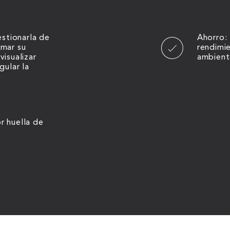
estionarla de
Ahorro: 
mar su
rendimi
isualizar
ambient
gular la
 huella de