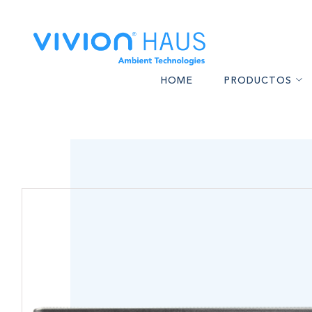
HOME
PRODUCTOS
CALEFACTORES A PELL
AS
BARBACOAS A PELLET
I
ESTUFAS DE ALTO REND
MA
HORNOS A PELLETS Y 
CONFORT F
BOMBAS DE CALOR P
ALTA GAM
ACCESORIOS PARA