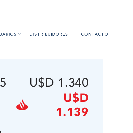
UARIOS
DISTRIBUIDORES
CONTACTO
RES A PELLET
MIENTO
35
U$D 1.340
UARIOS
ÉS
U$D
1.139
A