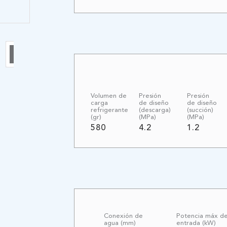
Volumen de
Presión
Presión
carga
de diseño
de diseño
refrigerante
(descarga)
(succión)
(gr)
(MPa)
(MPa)
580
4.2
1.2
Conexión de
Potencia máx d
agua (mm)
entrada (kW)