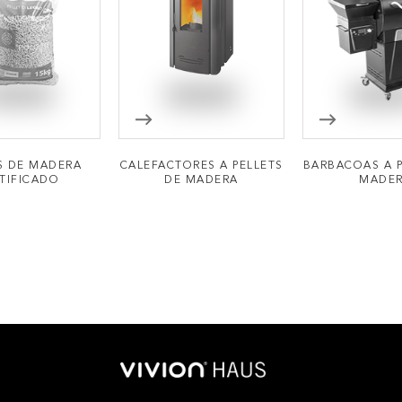
S DE MADERA
CALEFACTORES A PELLETS
BARBACOAS A P
TIFICADO
DE MADERA
MADE