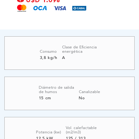
U$D 1.098
Clase de Eficiencia
Consumo
energética
3,8 kg/h
A
Diámetro de salida
de humos
Canalizable
15 cm
No
Vol. calefactable
Potencia (kw)
(m2/m3)
12,5 kW
125 / 313