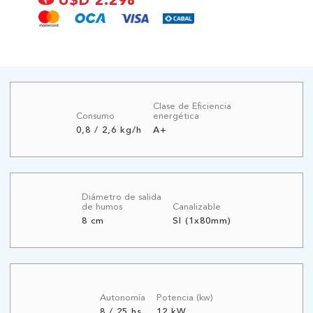
U$D 2.298
Clase de Eficiencia
Consumo
energética
0,8 / 2,6 kg/h
A+
Diámetro de salida
de humos
Canalizable
8 cm
SI (1x80mm)
Autonomía
Potencia (kw)
8 / 25 hs
12 kW