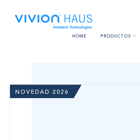
HOME
PRODUCTOS
CALEFACTORES A PELL
AS
BARBACOAS A PELLET
I
ESTUFAS DE ALTO REND
MA
HORNOS A PELLETS Y 
NOVEDAD 2026
CONFORT F
BOMBAS DE CALOR P
ALTA GAM
ACCESORIOS PARA