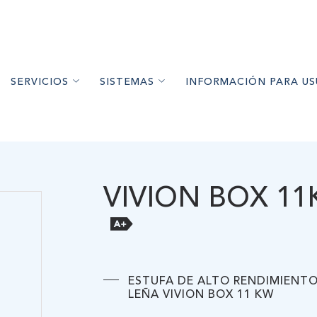
SERVICIOS
SISTEMAS
INFORMACIÓN PARA US
ETS DE MADERA
ESORAMIENTO
CALEFACCIÓN
PELLET DE MADERA Y CALEFACTO
S DE MADERA
NSTALACIÓN
AGUA CALIENTE SANITARIA
ESTUFAS DE ALTO RENDI
IMIENTO A LEÑA
NTENIMIENTO
AIRE ACONDICIONADO
CONFORT FRÍO
VIVION BOX 1
HORNOS A LEÑA
GARANTÍAS
RECOMENDACIONES DE US
RÍO
ARTÍCULOS DE INTER
ARA PISCINA
ESTUFA DE ALTO RENDIMIENTO
A
LEÑA VIVION BOX 11 KW
 EQUIPOS