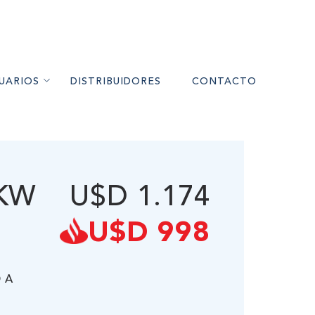
UARIOS
DISTRIBUIDORES
CONTACTO
RES A PELLET
MIENTO
1KW
U$D 1.174
UARIOS
ÉS
U$D 998
 A