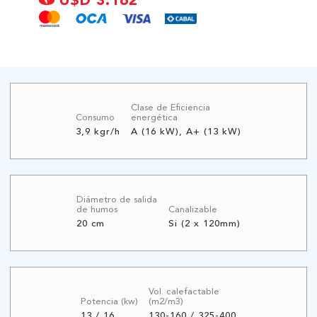
U$D 3.162
Clase de Eficiencia
Consumo
energética
3,9 kgr/h
A (16 kW), A+ (13 kW)
Diámetro de salida
de humos
Canalizable
20 cm
Si (2 x 120mm)
Vol. calefactable
Potencia (kw)
(m2/m3)
13 / 16
130-160 / 325-400