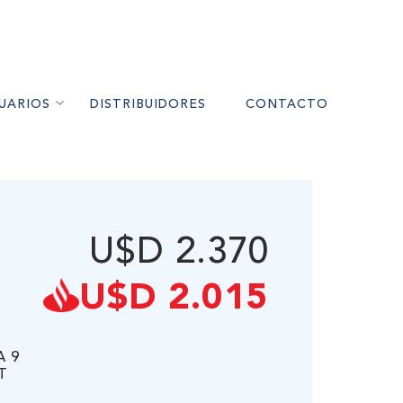
UARIOS
DISTRIBUIDORES
CONTACTO
RES A PELLET
MIENTO
U$D 2.370
UARIOS
ÉS
U$D 2.015
A 9
T