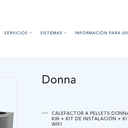
SERVICIOS
SISTEMAS
INFORMACIÓN PARA US
ETS DE MADERA
ESORAMIENTO
CALEFACCIÓN
PELLET DE MADERA Y CALEFACTO
S DE MADERA
NSTALACIÓN
AGUA CALIENTE SANITARIA
ESTUFAS DE ALTO RENDI
IMIENTO A LEÑA
NTENIMIENTO
AIRE ACONDICIONADO
CONFORT FRÍO
Donna
HORNOS A LEÑA
GARANTÍAS
RECOMENDACIONES DE US
RÍO
ARTÍCULOS DE INTER
ARA PISCINA
CALEFACTOR A PELLETS DONN
A
KW + KIT DE INSTALACIÓN + KI
WIFI
 EQUIPOS