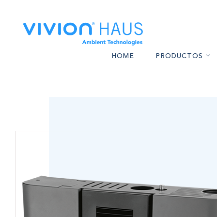
HOME
PRODUCTOS
CALEFACTORES A PELL
AS
BARBACOAS A PELLET
I
ESTUFAS DE ALTO REND
MA
HORNOS A PELLETS Y 
CONFORT F
BOMBAS DE CALOR P
ALTA GAM
ACCESORIOS PARA